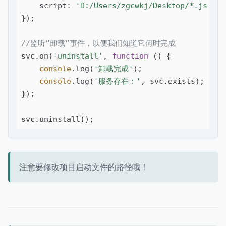
    script: 
'D:/Users/zgcwkj/Desktop/*.js'
,
/
});

//监听“卸载”事件，以便我们知道它何时完成
svc.on(
'uninstall'
, 
function
 (
) 
{

console
.log(
'卸载完成'
);

console
.log(
'服务存在：'
, svc.exists);

});

注意要修改项目启动文件的路径哦！