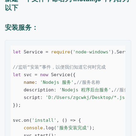
以下
安装服务：
let
 Service = 
require
(
'node-windows'
).Service;
//监听“安装”事件，以便我们知道它何时完成
let
 svc = 
new
 Service({

name
: 
'Nodejs 服务'
,
//服务名称
    description: 
'Nodejs 程序后台服务'
,
//服务描
    script: 
'D:/Users/zgcwkj/Desktop/*.js'
,
/
});

svc.on(
'install'
, () => {

console
.log(
'服务安装完成'
);

    svc.start();
