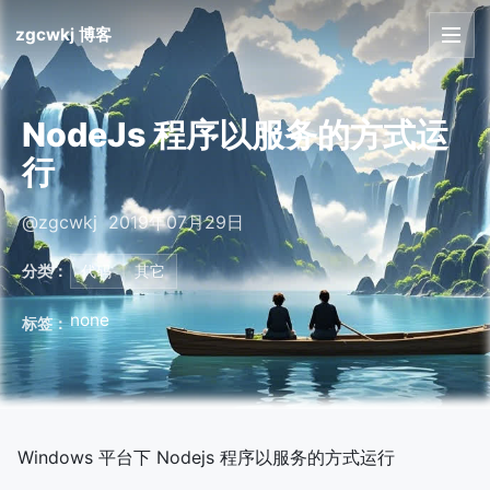
zgcwkj 博客
首页
NodeJs 程序以服务的方式运
文章
行
友链
@zgcwkj 2019年07月29日
关于
分类：
代码
其它
none
标签：
Windows 平台下 Nodejs 程序以服务的方式运行