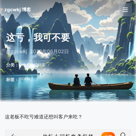
zgcwkj 博客
首页
这亏，我可不要
文章
@zgcwkj 2020年06月02日
友链
分类：
生活
日常
关于
none
标签：
这老板不吃亏难道还想叫客户来吃？