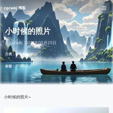
zgcwkj 博客
首页
小时候的照片
文章
@zgcwkj 2021年05月25日
友链
分类：
生活
照片
关于
none
标签：
小时候的照片~