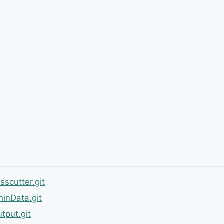
sscutter.git
inData.git
tput.git