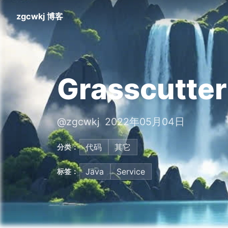
zgcwkj 博客
Grasscutte
@zgcwkj 2022年05月04日
代码
其它
分类：
Java
Service
标签：