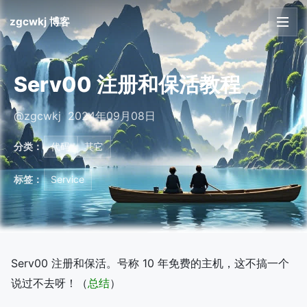
zgcwkj 博客
首页
Serv00 注册和保活教程
文章
@zgcwkj 2024年09月08日
友链
分类：
代码
其它
关于
标签：
Service
Serv00 注册和保活。号称 10 年免费的主机，这不搞一个
说过不去呀！（
总结
）