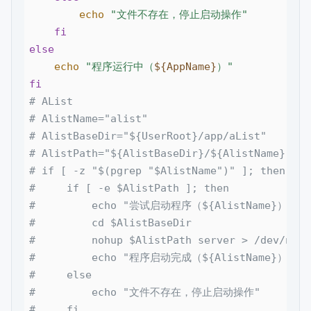
echo
"文件不存在，停止启动操作"
fi
else
echo
"程序运行中（
${AppName}
）"
fi
# AList
# AlistName="alist"
# AlistBaseDir="${UserRoot}/app/aList"
# AlistPath="${AlistBaseDir}/${AlistName}"
# if [ -z "$(pgrep "$AlistName")" ]; then
#     if [ -e $AlistPath ]; then
#         echo "尝试启动程序（${AlistName}）"
#         cd $AlistBaseDir
#         nohup $AlistPath server > /dev/null
#         echo "程序启动完成（${AlistName}）"
#     else
#         echo "文件不存在，停止启动操作"
#     fi