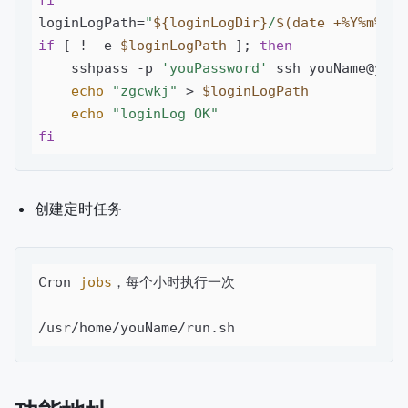
loginLogPath=
"
${loginLogDir}
/
$(date +%Y%m%d)
.
if
 [ ! -e 
$loginLogPath
 ]; 
then
    sshpass -p 
'youPassword'
 ssh youName@youS
echo
"zgcwkj"
 > 
$loginLogPath
echo
"loginLog OK"
fi
创建定时任务
Cron 
jobs
，每个小时执行一次

/usr/home/youName/run.sh