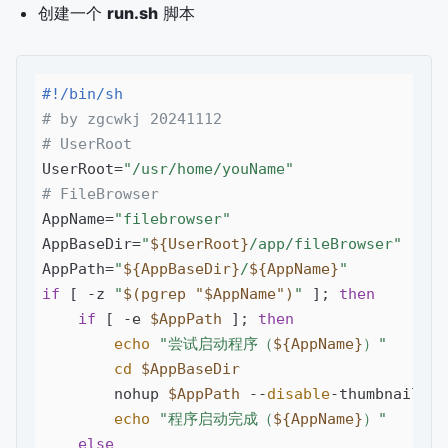
创建一个
run.sh
脚本
#!/bin/sh
# by zgcwkj 20241112
# UserRoot
UserRoot=
"/usr/home/youName"
# FileBrowser
AppName=
"filebrowser"
AppBaseDir=
"
${UserRoot}
/app/fileBrowser"
AppPath=
"
${AppBaseDir}
/
${AppName}
"
if
 [ -z 
"
$(pgrep "$AppName")
"
 ]; 
then
if
 [ -e 
$AppPath
 ]; 
then
echo
"尝试启动程序（
${AppName}
）"
cd
$AppBaseDir
        nohup 
$AppPath
 --
disable
-thumbnails -
echo
"程序启动完成（
${AppName}
）"
else