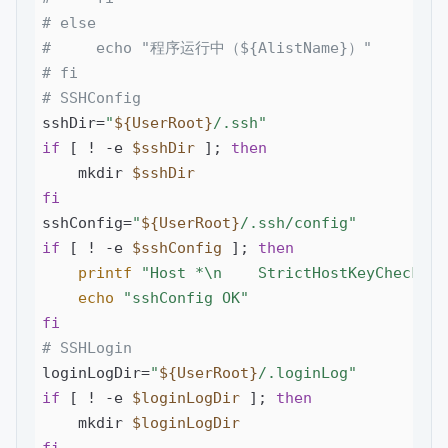
# else
#     echo "程序运行中（${AlistName}）"
# fi
# SSHConfig
sshDir=
"
${UserRoot}
/.ssh"
if
 [ ! -e 
$sshDir
 ]; 
then
    mkdir 
$sshDir
fi
sshConfig=
"
${UserRoot}
/.ssh/config"
if
 [ ! -e 
$sshConfig
 ]; 
then
printf
"Host *\n    StrictHostKeyChecking
echo
"sshConfig OK"
fi
# SSHLogin
loginLogDir=
"
${UserRoot}
/.loginLog"
if
 [ ! -e 
$loginLogDir
 ]; 
then
    mkdir 
$loginLogDir
fi