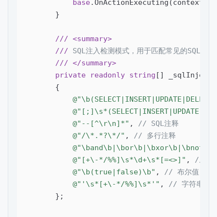
base
.OnActionExecuting(context);

        }

///
<summary>
///
 SQL注入检测模式，用于匹配常见的SQL注
///
</summary>
private
readonly
string
[] _sqlInjecti
        {

@"\b(SELECT|INSERT|UPDATE|DELETE|
@"[;]\s*(SELECT|INSERT|UPDATE|DEL
@"--[^\r\n]*"
, 
// SQL注释
@"/\*.*?\*/"
, 
// 多行注释
@"\band\b|\bor\b|\bxor\b|\bnot\b"
@"[+\-*/%%]\s*\d+\s*[=<>]"
, 
// 
@"\b(true|false)\b"
, 
// 布尔值
@"'\s*[+\-*/%%]\s*'"
, 
// 字符串拼
        };
