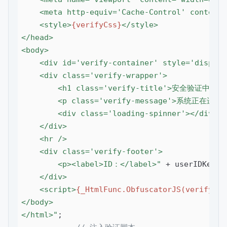
    <meta http-equiv='Cache-Control' content=
    <style>
{verifyCss}
</style>

</head>

<body>

    <div id='verify-container' style='display
    <div class='verify-wrapper'>

        <h1 class='verify-title'>安全验证中</h1
        <p class='verify-message'>系统
        <div class='loading-spinner'></div>

    </div>

    <hr />

    <div class='verify-footer'>

        <p><label>ID：</label>"
 + userIDKey +
    </div>

    <script>
{_HtmlFunc.ObfuscatorJS(verifyJS)
</body>

</html>"
;
