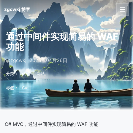
zgcwkj 博客
首页
通过中间件实现简易的 WAF
文章
功能
友链
@zgcwkj 2025年04月26日
关于
分类：
代码
网站
标签：
C#
C# MVC，通过中间件实现简易的 WAF 功能