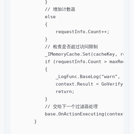
            }

            // 增加计数器

            else

            {

                requestInfo.Count++;

            }

            // 检查是否超过访问限制

            _IMemoryCache.Set(cacheKey, reque
            if (requestInfo.Count > maxRequest
            {

                _LogFunc.BaseLog("warn", 
                context.Result = GoVerify(user
                return;

            }

            // 交给下一个过滤器处理

            base.OnActionExecuting(context);

        }
