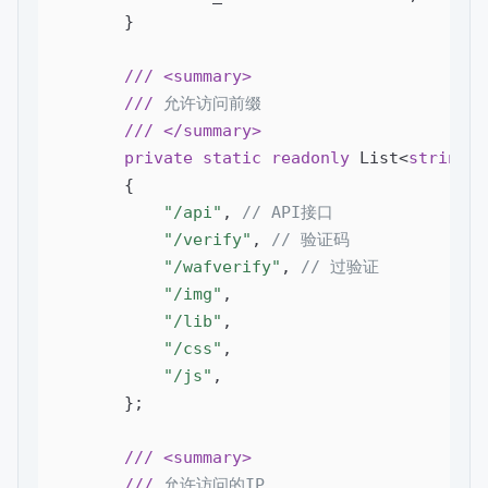
        }

///
<summary>
///
 允许访问前缀
///
</summary>
private
static
readonly
 List<
string
> 
        {

"/api"
, 
// API接口
"/verify"
, 
// 验证码
"/wafverify"
, 
// 过验证
"/img"
,

"/lib"
,

"/css"
,

"/js"
,

        };

///
<summary>
///
 允许访问的IP