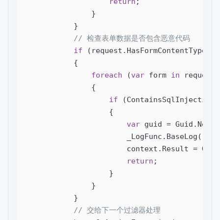
return
;

                }

            }

// 检查表单数据是否包含恶意代码
if
 (request.HasFormContentType)

            {

foreach
 (
var
 form 
in
 request.
                {

if
 (ContainsSqlInjection(
                    {

var
 guid = Guid.NewGu
                        _LogFunc.BaseLog(
"war
                        context.Result = GoBl
return
;

                    }

                }

            }

// 交给下一个过滤器处理