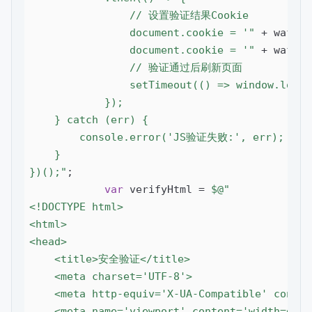
                // 设置验证结果Cookie

                document.cookie = '"
 + wafVer
                document.cookie = '"
 + wafVer
                // 验证通过后刷新页面

                setTimeout(() => window.locat
            });

    } catch (err) {

        console.error('JS验证失败:', err);

    }

})();"
;

var
 verifyHtml = 
$@"

<!DOCTYPE html>

<html>

<head>

    <title>安全验证</title>

    <meta charset='UTF-8'>

    <meta http-equiv='X-UA-Compatible' conten
    <meta name='viewport' content='width=devi