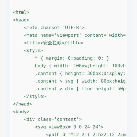
<html>

<head>

    <meta charset='UTF-8'>

    <meta name='viewport' content='width=devi
    <title>安全拦截</title>

    <style>

        * { margin: 0;padding: 0; }

        body { width: 100vw;height: 100vh;bac
        .content { height: 300px;display: fle
        .content > svg { width: 80px;height: 
        .content > div { line-height: 50px;di
    </style>

</head>

<body>

    <div class='content'>

        <svg viewBox='0 0 24 24'>

            <path d='M12 2L1 21h22L12 2zm0 3.