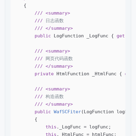
    {

///
<summary>
///
 日志函数
///
</summary>
public
 LogFunction _LogFunc { 
get
; }

///
<summary>
///
 网页代码函数
///
</summary>
private
 HtmlFunction _HtmlFunc { 
get
;
///
<summary>
///
 构造函数
///
</summary>
public
WafSCFiter
(
LogFunction logFunc
{

this
._LogFunc = logFunc;

this
._HtmlFunc = htmlFunc;
