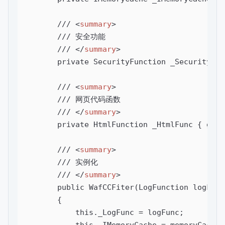
        /// 
<
summary
>
        /// 安全功能

        /// 
</
summary
>
        private SecurityFunction _SecurityFun
        /// 
<
summary
>
        /// 网页代码函数

        /// 
</
summary
>
        private HtmlFunction _HtmlFunc { get; 
        /// 
<
summary
>
        /// 实例化

        /// 
</
summary
>
        public WafCCFiter(LogFunction logFunc
        {

            this._LogFunc = logFunc;

            this._IMemoryCache = memoryCache;
