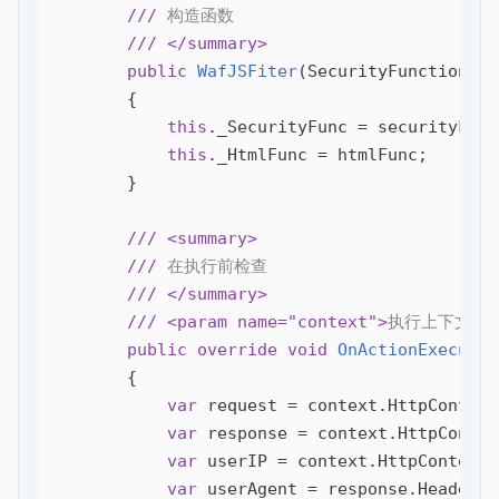
///
 构造函数
///
</summary>
public
WafJSFiter
(
SecurityFunction se
{

this
._SecurityFunc = securityFunc;
this
._HtmlFunc = htmlFunc;

        }

///
<summary>
///
 在执行前检查
///
</summary>
///
<param name="context">
执行上下文
</
public
override
void
OnActionExecutin
{

var
 request = context.HttpContext
var
 response = context.HttpContex
var
 userIP = context.HttpContext.
var
 userAgent = response.Headers.