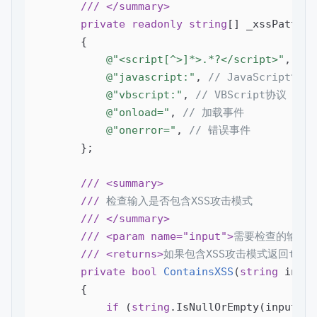
///
</summary>
private
readonly
string
[] _xssPattern
        {

@"<script[^>]*>.*?</script>"
, 
//
@"javascript:"
, 
// JavaScript协议
@"vbscript:"
, 
// VBScript协议
@"onload="
, 
// 加载事件
@"onerror="
, 
// 错误事件
        };

///
<summary>
///
 检查输入是否包含XSS攻击模式
///
</summary>
///
<param name="input">
需要检查的输入
///
<returns>
如果包含XSS攻击模式返回true
private
bool
ContainsXSS
(
string
 input
{

if
 (
string
.IsNullOrEmpty(input)) 