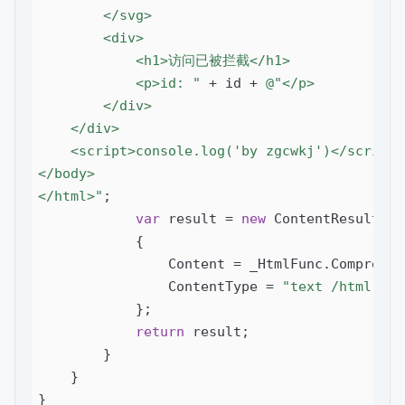
        </svg>

        <div>

            <h1>访问已被拦截</h1>

            <p>id: "
 + id + 
@"</p>

        </div>

    </div>

    <script>console.log('by zgcwkj')</script>

</body>

</html>"
;

var
 result = 
new
 ContentResult

            {

                Content = _HtmlFunc.Compress(
                ContentType = 
"text /html; ch
            };

return
 result;

        }

    }

}