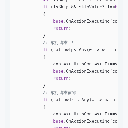
if
 (isSkip && skipValue?.To<
bool
>
            {

base
.OnActionExecuting(context
return
;

            }

// 放行请求IP
if
 (_allowIps.Any(w => w == userIP
            {

                context.HttpContext.Items.Add
base
.OnActionExecuting(context
return
;

            }

// 放行请求前缀
if
 (_allowUrls.Any(w => path.Star
            {

                context.HttpContext.Items.Add
base
.OnActionExecuting(context