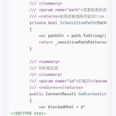
///
</summary>
///
<param name="path">
需要检查的请求路
///
<returns>
如果是敏感路径返回true，否则返
private
bool
IsSensitivePath
(
PathStri
{

var
 pathStr = path.ToString().ToL
return
 _sensitivePathPatterns.Any
        }

///
<summary>
///
 到拦截页面
///
</summary>
///
<param name="id">
拦截ID
</param>
///
<returns>
</returns>
public
 ContentResult 
GoBlocked
(
string
{

var
 blockedHtml = 
@"

<!DOCTYPE html>
