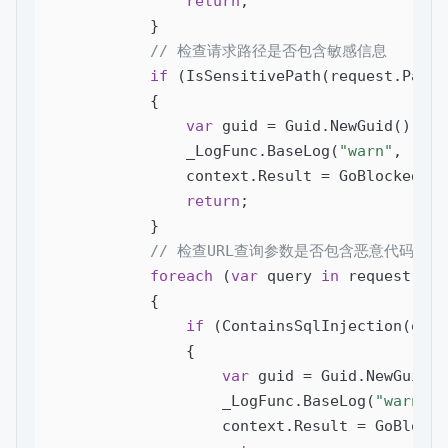
return
;

            }

// 检查请求路径是否包含敏感信息
if
 (IsSensitivePath(request.Path))
            {

var
 guid = Guid.NewGuid().ToS
                _LogFunc.BaseLog(
"warn"
, 
"WAF
                context.Result = GoBlocked(gui
return
;

            }

// 检查URL查询参数是否包含恶意代码
foreach
 (
var
 query 
in
 request.Que
            {

if
 (ContainsSqlInjection(quer
                {

var
 guid = Guid.NewGuid()
                    _LogFunc.BaseLog(
"warn"
, 
                    context.Result = GoBlocke