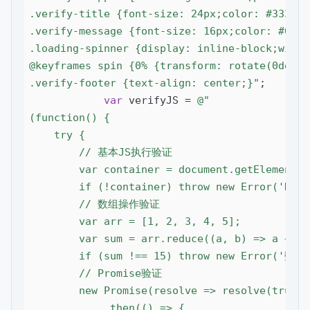
.verify-title {font-size: 24px;color: #333;ma
.verify-message {font-size: 16px;color: #666;
.loading-spinner {display: inline-block;width
@keyframes spin {0% {transform: rotate(0deg);
.verify-footer {text-align: center;}"
;

var
 verifyJS = 
@"

(function() {

    try {

        // 基本JS执行验证

        var container = document.getElementBy
        if (!container) throw new Error('DO
        // 数组操作验证

        var arr = [1, 2, 3, 4, 5];

        var sum = arr.reduce((a, b) => a + b, 
        if (sum !== 15) throw new Error('数
        // Promise验证

        new Promise(resolve => resolve(true))

            .then(() => {
