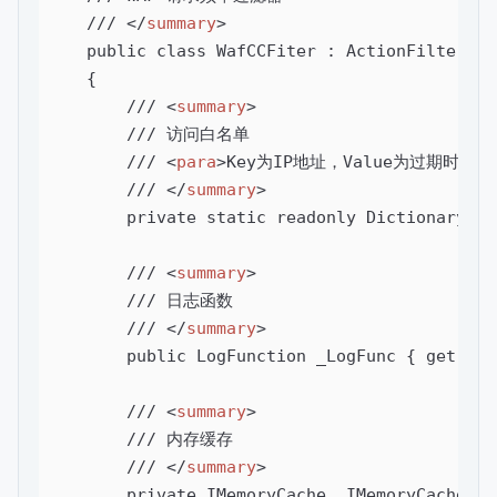
    /// 
</
summary
>
    public class WafCCFiter : ActionFilterAttr
    {

        /// 
<
summary
>
        /// 访问白名单

        /// 
<
para
>
Key为IP地址，Value为过期时间
</
        /// 
</
summary
>
        private static readonly Dictionary
<
st
        /// 
<
summary
>
        /// 日志函数

        /// 
</
summary
>
        public LogFunction _LogFunc { get; }

        /// 
<
summary
>
        /// 内存缓存

        /// 
</
summary
>
        private IMemoryCache _IMemoryCache { g