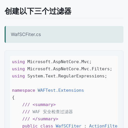
创建以下三个过滤器
WafSCFiter.cs
using
using
using
 System.Text.RegularExpressions;

namespace
WAFTest.Extensions
{

///
<summary>
///
 WAF 安全检查过滤器
///
</summary>
public
class
WafSCFiter
 : 
ActionFilterAtt