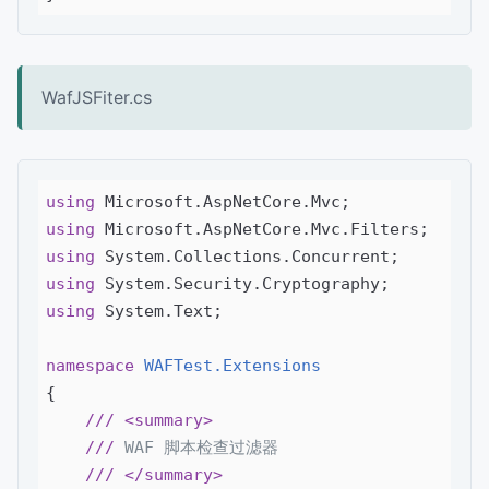
WafJSFiter.cs
using
using
using
using
using
 System.Text;

namespace
WAFTest.Extensions
{

///
<summary>
///
 WAF 脚本检查过滤器
///
</summary>