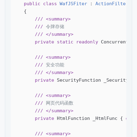
public
class
WafJSFiter
 : 
ActionFilterAtt
    {

///
<summary>
///
 令牌存储
///
</summary>
private
static
readonly
 ConcurrentDic
///
<summary>
///
 安全功能
///
</summary>
private
 SecurityFunction _SecurityFun
///
<summary>
///
 网页代码函数
///
</summary>
private
 HtmlFunction _HtmlFunc { 
get
;
///
<summary>