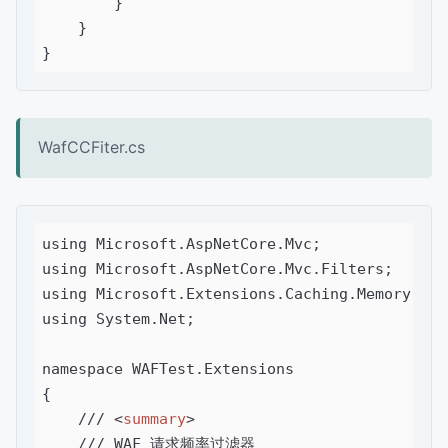
        }

    }

}
WafCCFiter.cs
using Microsoft.AspNetCore.Mvc;

using Microsoft.AspNetCore.Mvc.Filters;

using Microsoft.Extensions.Caching.Memory;

using System.Net;

namespace WAFTest.Extensions

{

    /// 
<
summary
>
    /// WAF 请求频率过滤器
