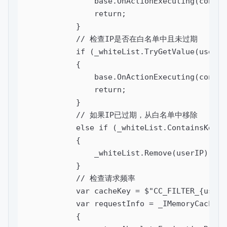
                base.OnActionExecuting(context
                return;

            }

            // 检查IP是否在白名单中且未过期

            if (_whiteList.TryGetValue(userIP
            {

                base.OnActionExecuting(context
                return;

            }

            // 如果IP已过期，从白名单中移除

            else if (_whiteList.ContainsKey(u
            {

                _whiteList.Remove(userIP);

            }

            // 检查请求频率

            var cacheKey = $"CC_FILTER_{userIP
            var requestInfo = _IMemoryCache.G
            {
