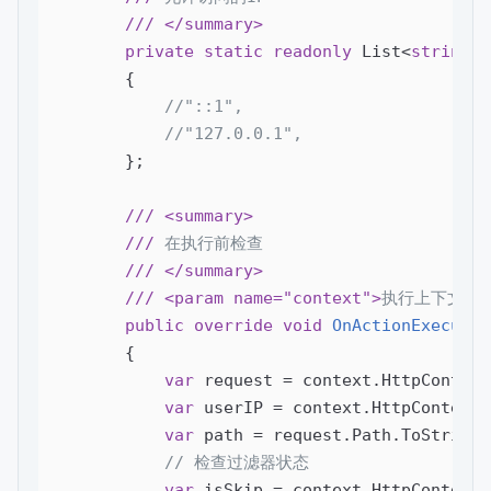
///
</summary>
private
static
readonly
 List<
string
> 
        {

//"::1",
//"127.0.0.1",
        };

///
<summary>
///
 在执行前检查
///
</summary>
///
<param name="context">
执行上下文
</
public
override
void
OnActionExecutin
{

var
 request = context.HttpContext
var
 userIP = context.HttpContext.
var
 path = request.Path.ToString(
// 检查过滤器状态
var
 isSkip = context.HttpContext.