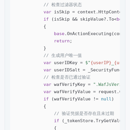
// 检查过滤器状态
var
 isSkip = context.HttpContext.
if
 (isSkip && skipValue?.To<
bool
>
            {

base
.OnActionExecuting(context
return
;

            }

// 生成用户唯一值
var
 userIDKey = 
$"
{userIP}
_
{userA
var
 userIDSalt = _SecurityFunc.En
// 检查是否已通过验证
var
 wafVerifyKey = 
".WafJsVerify.
var
 wafVerifyValue = request.Cook
if
 (wafVerifyValue != 
null
)

            {

// 验证凭据是否存在且未过期
if
 (_tokenStore.TryGetValue(w
                {
