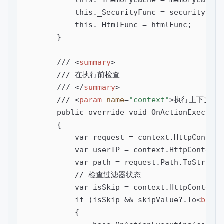
            this._SecurityFunc = securityFunc;
            this._HtmlFunc = htmlFunc;

        }

        /// 
<
summary
>
        /// 在执行前检查

        /// 
</
summary
>
        /// 
<
param
name
=
"context"
>
执行上下文
</
        public override void OnActionExecutin
        {

            var request = context.HttpContext
            var userIP = context.HttpContext.
            var path = request.Path.ToString(
            // 检查过滤器状态

            var isSkip = context.HttpContext.
            if (isSkip && skipValue?.To
<
bool
>
            {
