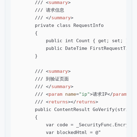
        /// 
<
summary
>
        /// 请求信息

        /// 
</
summary
>
        private class RequestInfo

        {

            public int Count { get; set; }

            public DateTime FirstRequestTime 
        }

        /// 
<
summary
>
        /// 到验证页面

        /// 
</
summary
>
        /// 
<
param
name
=
"ip"
>
请求IP
</
param
>
        /// 
<
returns
>
</
returns
>
        public ContentResult GoVerify(string i
        {

            var code = _SecurityFunc.Encrypt(i