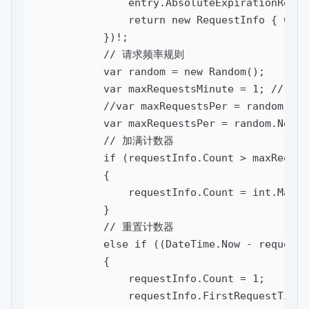
                entry.AbsoluteExpirationRelat
                return new RequestInfo { Coun
            })!;

            // 请求频率规则

            var random = new Random();

            var maxRequestsMinute = 1; // 1分
            //var maxRequestsPer = random.Ne
            var maxRequestsPer = random.Next(
            // 加满计数器

            if (requestInfo.Count > maxRequest
            {

                requestInfo.Count = int.MaxVal
            }

            // 重置计数器

            else if ((DateTime.Now - requestI
            {

                requestInfo.Count = 1;

                requestInfo.FirstRequestTime 