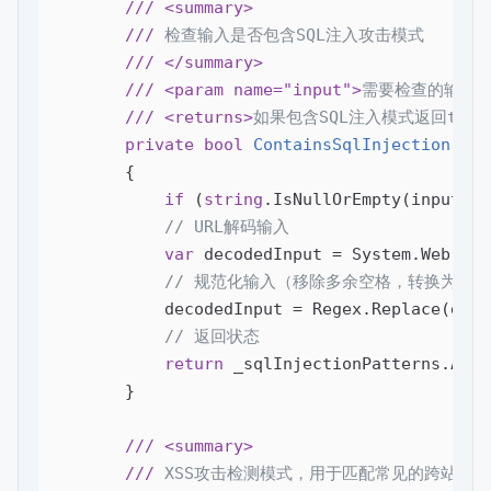
///
<summary>
///
 检查输入是否包含SQL注入攻击模式
///
</summary>
///
<param name="input">
需要检查的输入
///
<returns>
如果包含SQL注入模式返回true
private
bool
ContainsSqlInjection
(
str
{

if
 (
string
.IsNullOrEmpty(input)) 
// URL解码输入
var
 decodedInput = System.Web.Htt
// 规范化输入（移除多余空格，转换为小写
            decodedInput = Regex.Replace(deco
// 返回状态
return
 _sqlInjectionPatterns.Any(
        }

///
<summary>
///
 XSS攻击检测模式，用于匹配常见的跨站脚