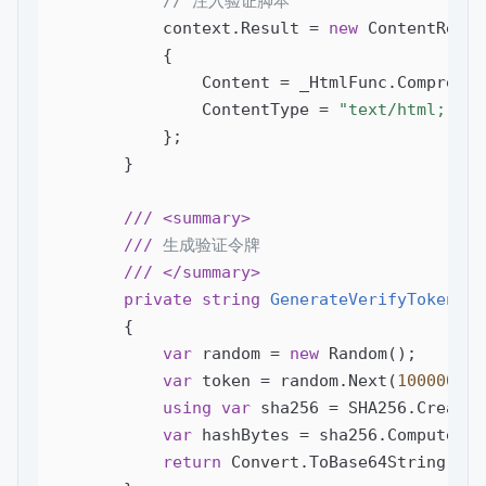
// 注入验证脚本
            context.Result = 
new
 ContentResult
            {

                Content = _HtmlFunc.Compress(
                ContentType = 
"text/html; cha
            };

        }

///
<summary>
///
 生成验证令牌
///
</summary>
private
string
GenerateVerifyToken
(
)

{

var
 random = 
new
 Random();

var
 token = random.Next(
100000
, 
9
using
var
 sha256 = SHA256.Create()
var
 hashBytes = sha256.ComputeHas
return
 Convert.ToBase64String(has