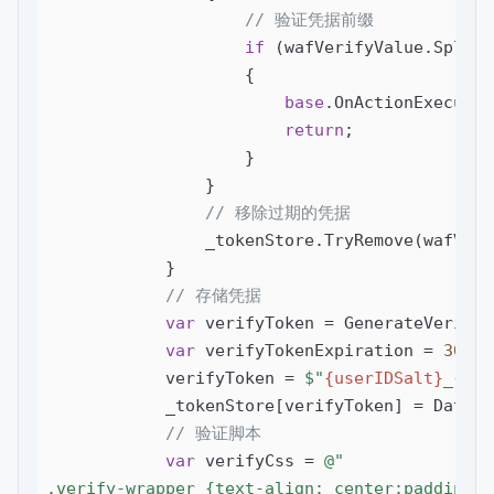
// 验证凭据前缀
if
 (wafVerifyValue.Split(
                    {

base
.OnActionExecutin
return
;

                    }

                }

// 移除过期的凭据
                _tokenStore.TryRemove(wafVeri
            }

// 存储凭据
var
 verifyToken = GenerateVerifyT
var
 verifyTokenExpiration = 
30
; 
            verifyToken = 
$"
{userIDSalt}
_
{ver
            _tokenStore[verifyToken] = DateTi
// 验证脚本
var
 verifyCss = 
@"

.verify-wrapper {text-align: center;padding: 