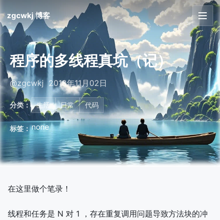
zgcwkj 博客
首页
程序的多线程真坑（记）
文章
@zgcwkj 2018年11月02日
友链
分类：
生活
日常
代码
关于
none
标签：
在这里做个笔录！
线程和任务是 N 对 1 ，存在重复调用问题导致方法块的冲