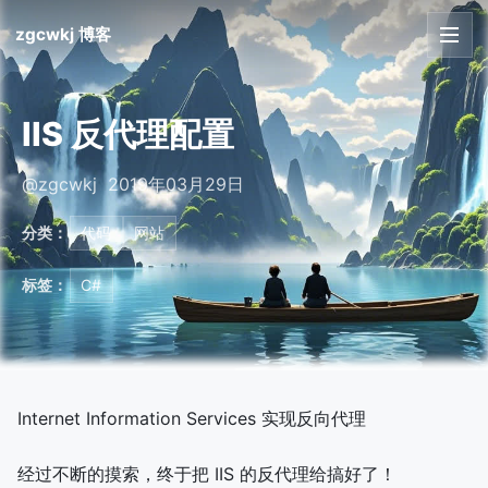
zgcwkj 博客
首页
IIS 反代理配置
文章
@zgcwkj 2019年03月29日
友链
分类：
代码
网站
关于
标签：
C#
Internet Information Services 实现反向代理
经过不断的摸索，终于把 IIS 的反代理给搞好了！