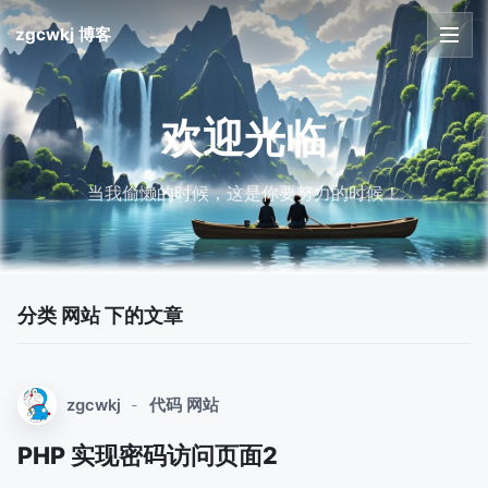
zgcwkj 博客
首页
欢迎光临
文章
当我偷懒的时候，这是你要努力的时候！
友链
关于
分类 网站 下的文章
zgcwkj
-
代码
网站
PHP 实现密码访问页面2